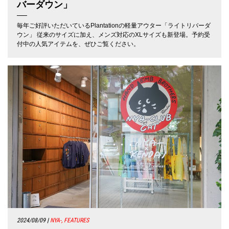
バーダウン」
毎年ご好評いただいているPlantationの軽量アウター「ライトリバーダ
ウン」 従来のサイズに加え、メンズ対応のXLサイズも新登場。予約受
付中の人気アイテムを、ぜひご覧ください。
2024/08/09
|
NYA-, FEATURES