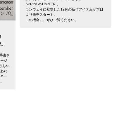
SPRING/SUMMER 。
ランウェイに登場した12月の新作アイテムが本日
より発売スタート。
この機会に、ぜひご覧ください。
n
Q」
。手書き
ャージ
さしい
ちあわ
ィネー
い。