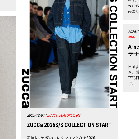
夜か
みまし
2025/1
NYA-
A-n
テ
日頃より
き、
下記
す。
2025/12/04
|
ZUCCa, FEATURES, etc
ZUCCa 2026S/S COLLECTION START
新体制での初のコレクションとなる2026