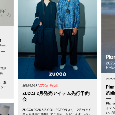
n
ワー
ャー
で花柄
ご紹
2025/1
ど、豊
2025/12/19
|
ZUCCa, 予約会
Pl
添う一
約
ZUCCa 2月発売アイテム先行予約
会
Plan
イテ
ZUCCa 2026 S/S COLLECTION より、2月のアイ
ひご
テムを発売に先駆けてご予約いただけます。ぜひ