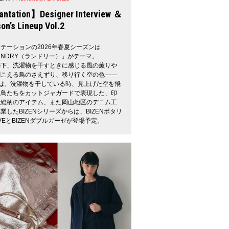
ntation】Designer Interview ＆
on’s Lineup Vol.2
テーションの2026年春夏シーズンは
UNDRY（ランドリー）」がテーマ。
の下、洗濯物を干すときに感じる風の薫りや
聞こえる鳥のさえずり、移り行く空の色――
には、洗濯物を干している時、見上げた空を飛
う鳥たちをカットジャガードで表現した、印
な総柄のアイテム、また岡山地区のデニム工
業したBIZENシリーズからは、BIZENポタリ
VEとBIZENダブルガーゼが登場予定。