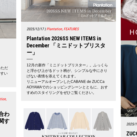
2025/12/17
|
Plantation, FEATURES
Plantation 2026SS NEW ITEMS in
December 「ミニドットブリスタ
ー」
12月の新作「ミニドットブリスター」。ふっくら
いただ
と浮かび上がるドット柄が、シンプルな中にさり
やすい
げない表情を添えてくれます。
リニューアルオープンしたCABANE de ZUCCa
AOYAMAでのショッピングシーンとともに、おす
すめのスタイリングをぜひご覧ください。
tion,
合わ
関す
2025/1
ZUCC