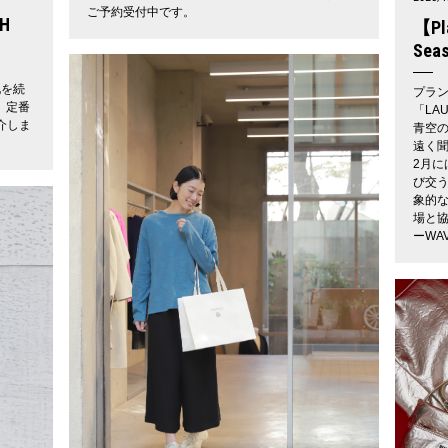
ご予約受付中です。
CH
【Pla
Seas
化を続
プラン
、定番
「LA
介しま
青空
遠く
2月
び交
象的
場と協
ーWA