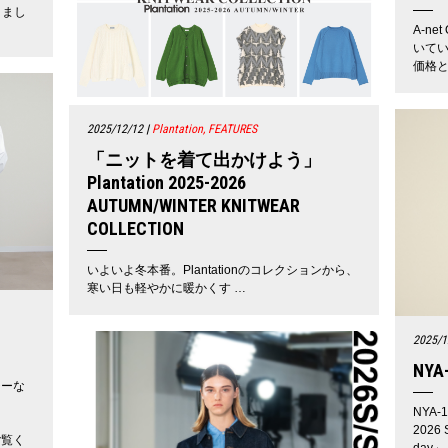
きまし
A-n
いて
価格
2025/12/12
|
Plantation, FEATURES
「ニットを着て出かけよう」
Plantation 2025-2026
AUTUMN/WINTER KNITWEAR
COLLECTION
いよいよ冬本番。Plantationのコレクションから、
寒い日も軽やかに暖かくす …
2025/1
NYA-
チーな
NYA
2026 
ご覧く
day」