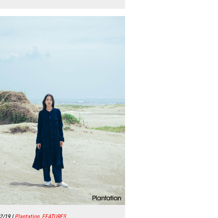
2/19
|
Plantation, FEATURES