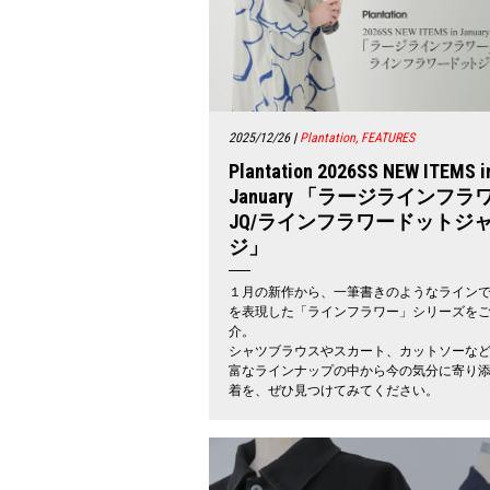
2025/12/26
|
Plantation, FEATURES
Plantation 2026SS NEW ITEMS i
January 「ラージラインフラ
JQ/ラインフラワードットジ
ジ」
１月の新作から、一筆書きのようなライン
を表現した「ラインフラワー」シリーズを
介。
シャツブラウスやスカート、カットソーな
富なラインナップの中から今の気分に寄り
着を、ぜひ見つけてみてください。