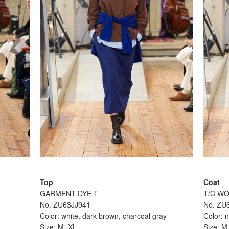
Top
Coat
GARMENT DYE T
T/C WO
No. ZU63JJ941
No. ZU
Color: white, dark brown, charcoal gray
Color: n
Size: M, XL
Size: M