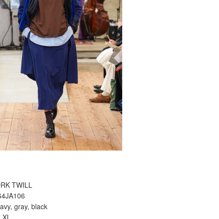
RK TWILL
64JA106
avy, gray, black
, XL