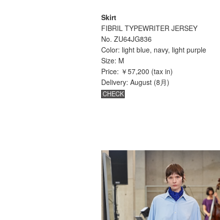
Skirt
FIBRIL TYPEWRITER JERSEY
No. ZU64JG836
Color: light blue, navy, light purple
Size: M
Price: ￥57,200 (tax in)
Delivery: August (8月)
CHECK