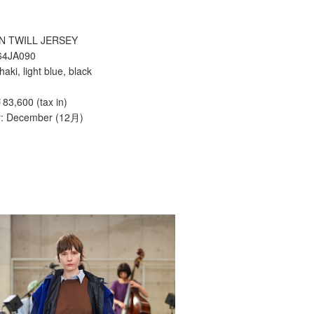
N TWILL JERSEY
64JA090
haki, light blue, black
￥83,600 (tax in)
y: December (12月)