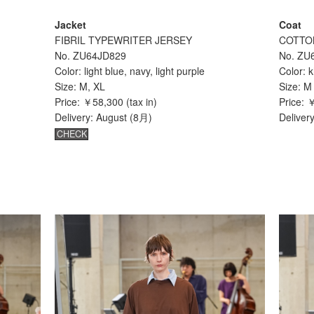
Jacket
Coat
FIBRIL TYPEWRITER JERSEY
COTTO
No. ZU64JD829
No. ZU
Color: light blue, navy, light purple
Color: k
Size: M, XL
Size: M
Price: ￥58,300 (tax in)
Price: 
Delivery: August (8月)
Deliver
CHECK