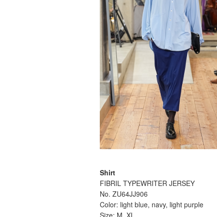
Shirt
FIBRIL TYPEWRITER JERSEY
No. ZU64JJ906
Color: light blue, navy, light purple
Size: M, XL