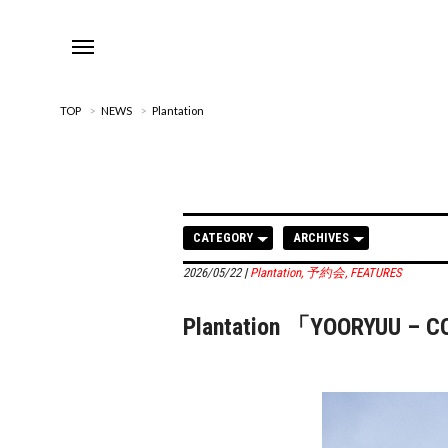
TOP
>
NEWS
>
Plantation
CATEGORY
ARCHIVES
2026/05/22
|
Plantation
,
予約会
,
FEATURES
Plantation 「YOORYUU