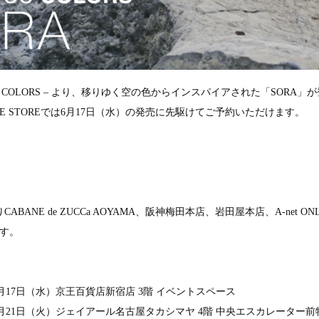
 – COLORS – より、移りゆく空の色からインスパイアされた「SORA」
NLINE STOREでは6月17日（水）の発売に先駆けてご予約いただけます。
り
CABANE de ZUCCa AOYAMA、阪神梅田本店、岩田屋本店、A-net ONL
す。
6月17日（水）
京王百貨店新宿店 3階 イベントスペース
7月21日（火）
ジェイアール名古屋タカシマヤ 4階 中央エスカレーター前