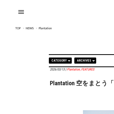
TOP
>
NEWS
>
Plantation
CATEGORY
ARCHIVES
2026/03/13
|
Plantation
,
FEATURES
Plantation 空を