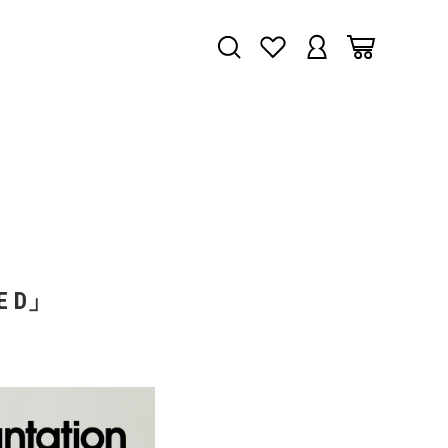
VE D」