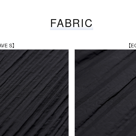
FABRIC
AVE S】
【E