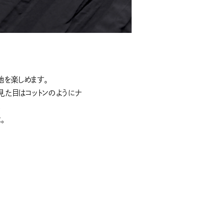
。
地を楽しめます。
見た目はコットンのようにナ
。
。