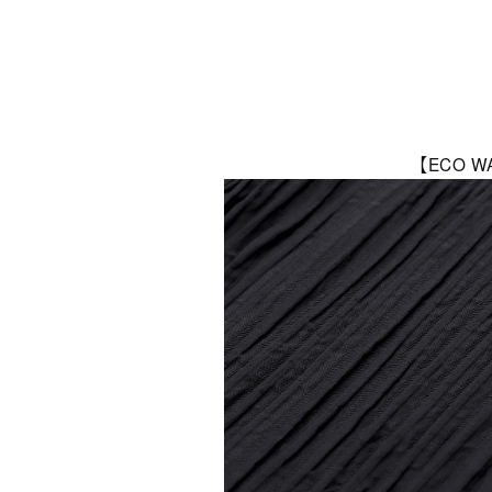
【ECO W