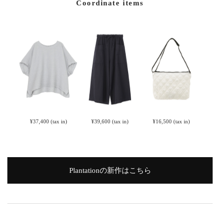
Coordinate items
¥37,400
(tax in)
¥39,600
(tax in)
¥16,500
(tax in)
Plantationの新作はこちら