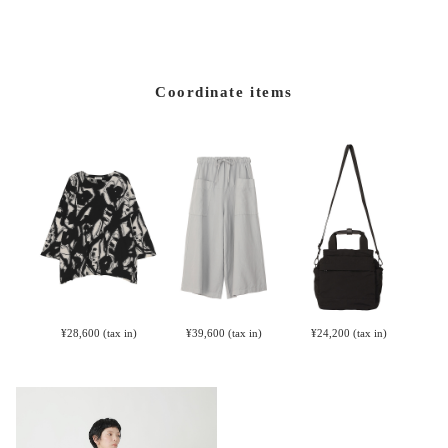
Coordinate items
¥28,600
(tax in)
¥39,600
(tax in)
¥24,200
(tax in)