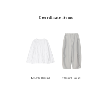
Coordinate items
¥27,500
(tax in)
¥38,500
(tax in)