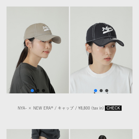
NYA- × NEW ERA® / キャップ / ¥8,800 (tax in)
CHECK