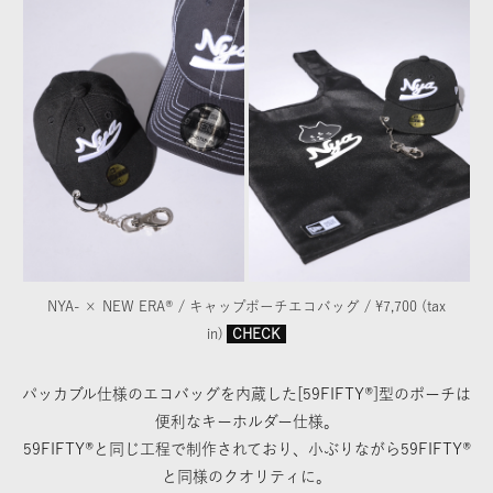
NYA- × NEW ERA® / キャップポーチエコバッグ / ¥7,700 (tax
in)
CHECK
パッカブル仕様のエコバッグを内蔵した[59FIFTY®]型のポーチは
便利なキーホルダー仕様。
59FIFTY®と同じ工程で制作されており、小ぶりながら59FIFTY®
と同様のクオリティに。