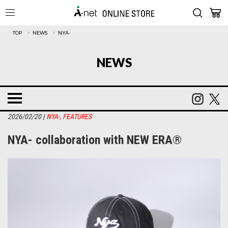
>
>
TOP
NEWS
NYA-
NEWS
2026/02/20
|
NYA-
,
FEATURES
NYA- collaboration with NEW ERA®