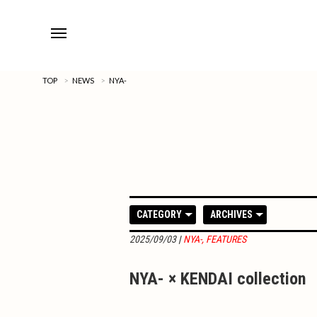
TOP
>
NEWS
>
NYA-
CATEGORY
ARCHIVES
2025/09/03
|
NYA-
,
FEATURES
NYA- × KENDAI collection